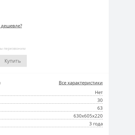
 дешевле?
мы перезвоним
Купить
и
Все характеристики
Нет
30
63
630х605х220
3 года