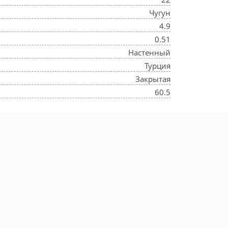
Чугун
4.9
0.51
Настенный
Турция
Закрытая
60.5