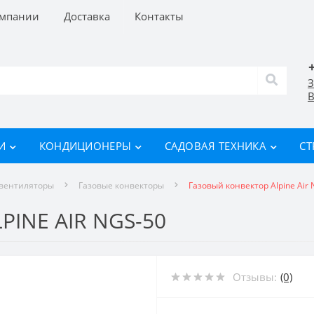
омпании
Доставка
Контакты
З
В
И
КОНДИЦИОНЕРЫ
САДОВАЯ ТЕХНИКА
СТ
овентиляторы
Газовые конвекторы
Газовый конвектор Alpine Air
INE AIR NGS-50
Отзывы:
(0)