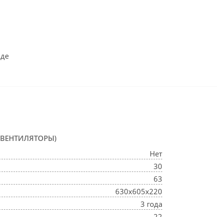
иде
ОВЕНТИЛЯТОРЫ)
Нет
30
63
630х605х220
3 года
22