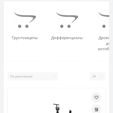
Грунтозацепы
Дифференциалы
Дровок
для
мотобл