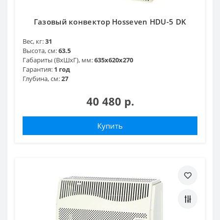
Газовый конвектор Hosseven HDU-5 DK
Вес, кг:
31
Высота, см:
63.5
Габариты (ВхШхГ), мм:
635х620x270
Гарантия:
1 год
Глубина, см:
27
40 480 р.
Купить