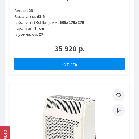
Вес, кг:
23
Высота, см:
63.5
Габариты (ВхШхГ), мм:
635x470x270
Гарантия:
1 год
Глубина, см:
27
35 920 р.
Купить
Фильтр