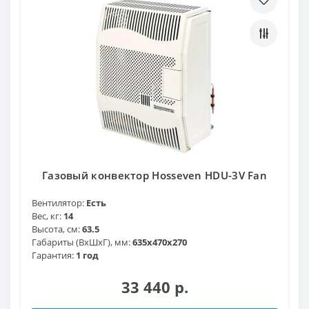
Газовый конвектор Hosseven HDU-3V Fan
Вентилятор:
Есть
Вес, кг:
14
Высота, см:
63.5
Габариты (ВхШхГ), мм:
635x470x270
Гарантия:
1 год
33 440 р.