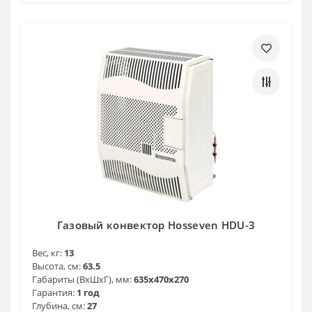
Газовый конвектор Hosseven HDU-3
Вес, кг:
13
Высота, см:
63.5
Габариты (ВхШхГ), мм:
635x470x270
Гарантия:
1 год
Глубина, см:
27