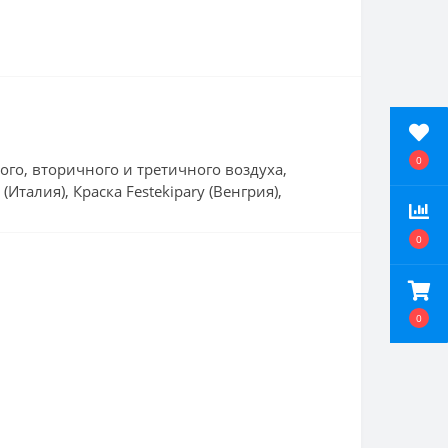
0
ого, вторичного и третичного воздуха,
талия), Краска Festekipary (Венгрия),
0
0