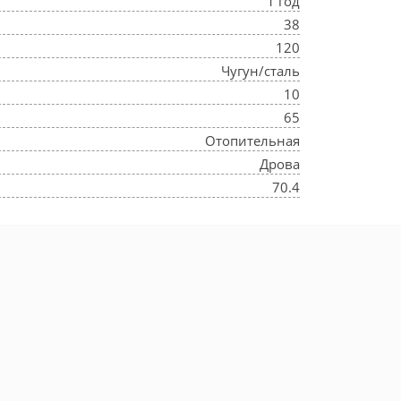
1 год
38
120
Чугун/сталь
10
65
Отопительная
Дрова
70.4