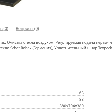
в (0)
Вопросы
(0)
ик, Очистка стекла воздухом, Регулируемая подача первичн
ло Schot Robax (Германия), Уплотнительный шнур Texpack (И
63
88
880х704х380