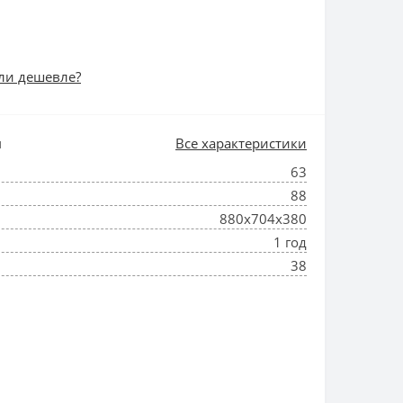
ли дешевле?
и
Все характеристики
63
88
880х704х380
1 год
38