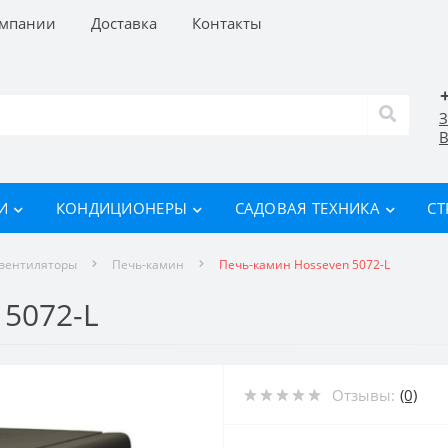
омпании
Доставка
Контакты
З
В
И
КОНДИЦИОНЕРЫ
САДОВАЯ ТЕХНИКА
СТ
овентиляторы
Печь-камин
Печь-камин Hosseven 5072-L
5072-L
Отзывы:
(0)