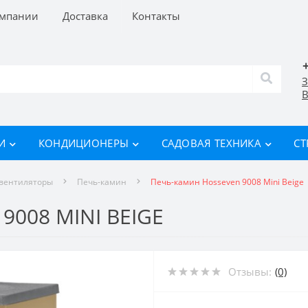
омпании
Доставка
Контакты
З
В
И
КОНДИЦИОНЕРЫ
САДОВАЯ ТЕХНИКА
СТ
овентиляторы
Печь-камин
Печь-камин Hosseven 9008 Mini Beige
008 MINI BEIGE
Отзывы:
(0)