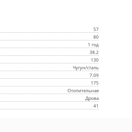
57
80
1 год
38.2
130
Чугун/сталь
7.09
175
Отопительная
Дрова
41