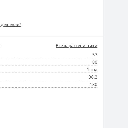
 дешевле?
и
Все характеристики
57
80
1 год
38.2
130