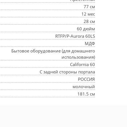
77 см
12 мес
28 см
60 дюйм
RTFP/P-Aurora 60LS
МДФ
Бытовое оборудование (для домашнего
использования)
California 60
С задней стороны портала
РОССИЯ
молочный
181.5 см