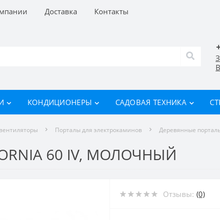
омпании
Доставка
Контакты
З
В
И
КОНДИЦИОНЕРЫ
САДОВАЯ ТЕХНИКА
СТ
овентиляторы
Порталы для электрокаминов
Деревянные портал
FORNIA 60 IV, МОЛОЧНЫЙ
Отзывы:
(0)