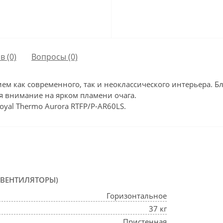
в (0)
Вопросы
(0)
ением как современного, так и неоклассического интерьера. 
ая внимание на ярком пламени очага.
yal Thermo Aurora RTFP/P-AR60LS.
ОВЕНТИЛЯТОРЫ)
Горизонтальное
37 кг
Пристенная