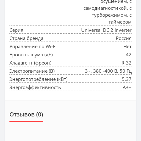
осушением, с
самодиагностикой, с
турборежимом, с
таймером
Серия
Universal DC 2 Inverter
Страна бренда
Россия
Управление по Wi-Fi
Нет
Уровень шума (дБ)
42
Хладагент (фреон)
R-32
Электропитание (В)
3~, 380~400 В, 50 Гц
Энергопотребление (кВт)
5.37
Энергоэффективность
A++
Отзывов (0)