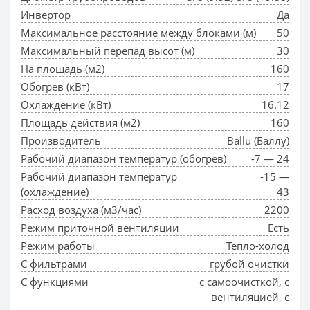
Инвертор
Да
Максимальное расстояние между блоками (м)
50
Максимальный перепад высот (м)
30
На площадь (м2)
160
Обогрев (кВт)
17
Охлаждение (кВт)
16.12
Площадь действия (м2)
160
Производитель
Ballu (Баллу)
Рабочий диапазон температур (обогрев)
-7 — 24
Рабочий диапазон температур
-15 —
(охлаждение)
43
Расход воздуха (м3/час)
2200
Режим приточной вентиляции
Есть
Режим работы
Тепло-холод
С фильтрами
грубой очистки
С функциями
с самоочисткой, с
вентиляцией, с