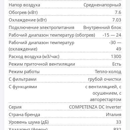
Напор воздуха
Средненапорный
Обогрев (кВт)
7.6
Охлаждение (кВт)
7.03
Подключение электропитания
Внутренний блок
Рабочий диапазон температур (обогрев)
-15 — 24
Рабочий диапазон температур
-30 —
(охлаждение)
49
Расход воздуха (м3/час)
1300
Режим приточной вентиляции
Есть
Режим работы
Тепло-холод
С фильтрами
грубой очистки
С функциями
с вентиляцией, с
осушением, с
авторестартом
Серия
COMPETENZA DC Inverter
Страна бренда
Италия
Уровень шума (дБ)
33
Хладагент (фреон)
R32