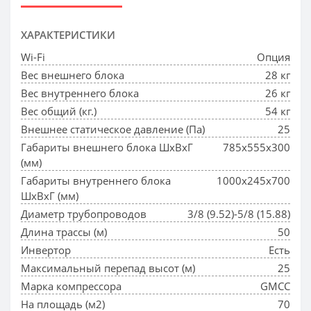
ХАРАКТЕРИСТИКИ
Wi-Fi
Опция
Вес внешнего блока
28 кг
Вес внутреннего блока
26 кг
Вес общий (кг.)
54 кг
Внешнее статическое давление (Па)
25
Габариты внешнего блока ШхВхГ
785x555x300
(мм)
Габариты внутреннего блока
1000x245x700
ШхВхГ (мм)
Диаметр трубопроводов
3/8 (9.52)-5/8 (15.88)
Длина трассы (м)
50
Инвертор
Есть
Максимальный перепад высот (м)
25
Марка компрессора
GMCC
На площадь (м2)
70