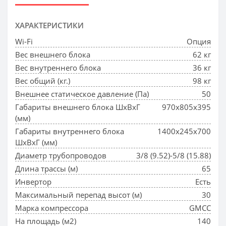
ХАРАКТЕРИСТИКИ
Wi-Fi
Опция
Вес внешнего блока
62 кг
Вес внутреннего блока
36 кг
Вес общий (кг.)
98 кг
Внешнее статическое давление (Па)
50
Габариты внешнего блока ШхВхГ
970x805x395
(мм)
Габариты внутреннего блока
1400x245x700
ШхВхГ (мм)
Диаметр трубопроводов
3/8 (9.52)-5/8 (15.88)
Длина трассы (м)
65
Инвертор
Есть
Максимальный перепад высот (м)
30
Марка компрессора
GMCC
На площадь (м2)
140