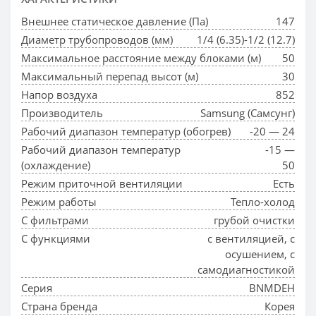
Внешнее статическое давление (Па)
147
Диаметр трубопроводов (мм)
1/4 (6.35)-1/2 (12.7)
Максимальное расстояние между блоками (м)
50
Максимальный перепад высот (м)
30
Напор воздуха
852
Производитель
Samsung (Самсунг)
Рабочий диапазон температур (обогрев)
-20 — 24
Рабочий диапазон температур
-15 —
(охлаждение)
50
Режим приточной вентиляции
Есть
Режим работы
Тепло-холод
С фильтрами
грубой очистки
С функциями
с вентиляцией, с
осушением, с
самодиагностикой
Серия
BNMDEH
Страна бренда
Корея