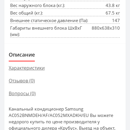
Вес наружного блока (кг.):
43.8 кг
Вес общий (кг.):
67.5 кг
Внешнее статическое давление (Па):
147
Габариты внешнего блока ШхВхГ
880x638x310
(мм):
Описание
Характеристики
Отзывов (0)
Вопросы
(0)
Канальный кондиционер Samsung
AC052BNMDEH/AF/AC052MXADKH/EU Вы можете
недорого купить по цене производителя у
официального дилера «Крубус». Выезд на объект,