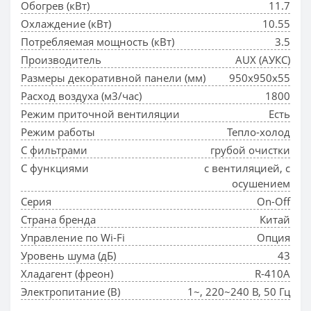
Обогрев (кВт)
11.7
Охлаждение (кВт)
10.55
Потребляемая мощность (кВт)
3.5
Производитель
AUX (АУКС)
Размеры декоративной панели (мм)
950х950х55
Расход воздуха (м3/час)
1800
Режим приточной вентиляции
Есть
Режим работы
Тепло-холод
С фильтрами
грубой очистки
С функциями
с вентиляцией, с
осушением
Серия
On-Off
Страна бренда
Китай
Управление по Wi-Fi
Опция
Уровень шума (дБ)
43
Хладагент (фреон)
R-410A
Электропитание (В)
1~, 220~240 В, 50 Гц