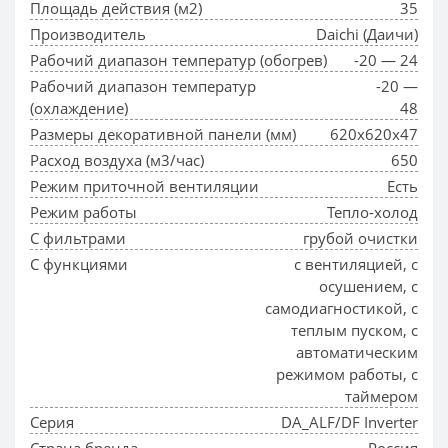
Площадь действия (м2)
35
Производитель
Daichi (Даичи)
Рабочий диапазон температур (обогрев)
-20 — 24
Рабочий диапазон температур
-20 —
(охлаждение)
48
Размеры декоративной панели (мм)
620x620x47
Расход воздуха (м3/час)
650
Режим приточной вентиляции
Есть
Режим работы
Тепло-холод
С фильтрами
грубой очистки
С функциями
с вентиляцией, с
осушением, с
самодиагностикой, с
теплым пуском, с
автоматическим
режимом работы, с
таймером
Серия
DA_ALF/DF Inverter
Страна бренда
Россия