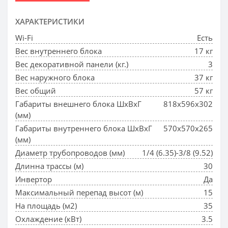
ХАРАКТЕРИСТИКИ
Wi-Fi
Есть
Вес внутреннего блока
17 кг
Вес декоративной панели (кг.)
3
Вес наружного блока
37 кг
Вес общий
57 кг
Габариты внешнего блока ШхВхГ
818x596x302
(мм)
Габариты внутреннего блока ШхВхГ
570x570x265
(мм)
Диаметр трубопроводов (мм)
1/4 (6.35)-3/8 (9.52)
Длинна трассы (м)
30
Инвертор
Да
Максимальный перепад высот (м)
15
На площадь (м2)
35
Охлаждение (кВт)
3.5