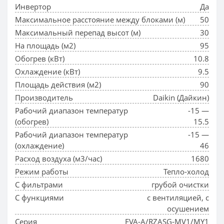
Инвертор
Да
Максимальное расстояние между блоками (м)
50
Максимальный перепад высот (м)
30
На площадь (м2)
95
Обогрев (кВт)
10.8
Охлаждение (кВт)
9.5
Площадь действия (м2)
90
Производитель
Daikin (Дайкин)
Рабочий диапазон температур
-15 —
(обогрев)
15.5
Рабочий диапазон температур
-15 —
(охлаждение)
46
Расход воздуха (м3/час)
1680
Режим работы
Тепло-холод
С фильтрами
грубой очистки
С функциями
с вентиляцией, с
осушением
Серия
FVA-A/RZASG-MV1/MY1