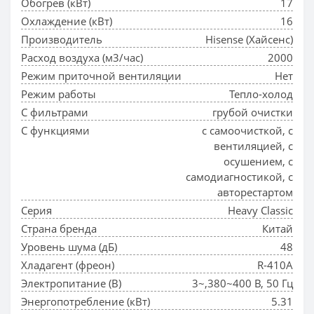
Обогрев (кВт)
17
Охлаждение (кВт)
16
Производитель
Hisense (Хайсенс)
Расход воздуха (м3/час)
2000
Режим приточной вентиляции
Нет
Режим работы
Тепло-холод
С фильтрами
грубой очистки
С функциями
с самоочисткой, с
вентиляцией, с
осушением, с
самодиагностикой, с
авторестартом
Серия
Heavy Classic
Страна бренда
Китай
Уровень шума (дБ)
48
Хладагент (фреон)
R-410A
Электропитание (В)
3~,380~400 В, 50 Гц
Энергопотребление (кВт)
5.31