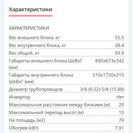
Характеристики
ХАРАКТЕРИСТИКИ
Вес внешнего блока, кг
55.5
Вес внутреннего блока, кг
38.4
Вес общий, кг
93.9
Габариты внешнего блока ШхВхГ
890x673x342
(мм)
Габариты внутреннего блока
510x1750x315
ШхВхГ (мм)
Диаметр трубопроводов
3/8 (9.52)-5/8 (15.88)
Инвертор
Нет
Максимальное расстояние между блоками (м)
20
Максимальный перепад высот (м)
10
На площадь (м2)
70
Обогрев (кВт)
7.91