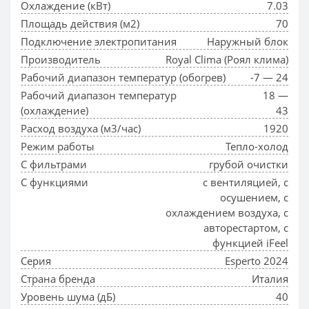
Охлаждение (кВт)
7.03
Площадь действия (м2)
70
Подключение электропитания
Наружный блок
Производитель
Royal Clima (Роял клима)
Рабочий диапазон температур (обогрев)
-7 — 24
Рабочий диапазон температур
18 —
(охлаждение)
43
Расход воздуха (м3/час)
1920
Режим работы
Тепло-холод
С фильтрами
грубой очистки
С функциями
с вентиляцией, с
осушением, с
охлаждением воздуха, с
авторестартом, с
функцией iFeel
Серия
Esperto 2024
Страна бренда
Италия
Уровень шума (дБ)
40