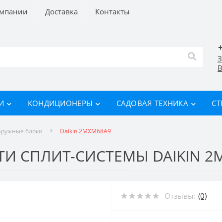
омпании
Доставка
Контакты
З
В
И
КОНДИЦИОНЕРЫ
САДОВАЯ ТЕХНИКА
СТ
аружные блоки
Daikin 2MXM68A9
И СПЛИТ-СИСТЕМЫ DAIKIN 2
Отзывы:
(0)