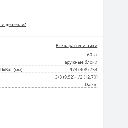
ли дешевле?
и
Все характеристики
60 кг
Наружные блоки
ШхВхГ (мм):
974x408x734
3/8 (9.52)-1/2 (12.70)
Daikin