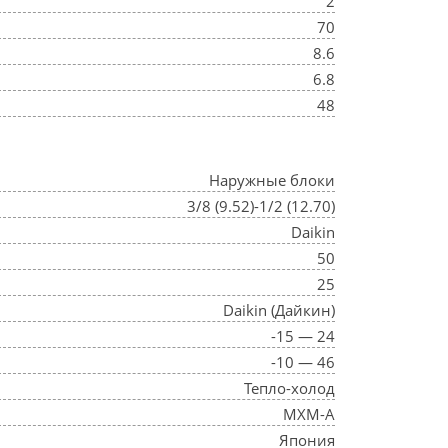
2
70
8.6
6.8
48
Наружные блоки
3/8 (9.52)-1/2 (12.70)
Daikin
50
25
Daikin (Дайкин)
-15 — 24
-10 — 46
Тепло-холод
MXM-A
Япония