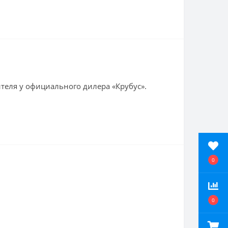
теля у официального дилера «Крубус».
0
0