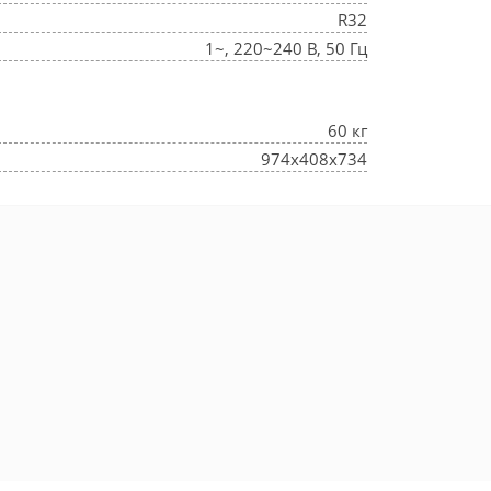
R32
1~, 220~240 В, 50 Гц
60 кг
974x408x734