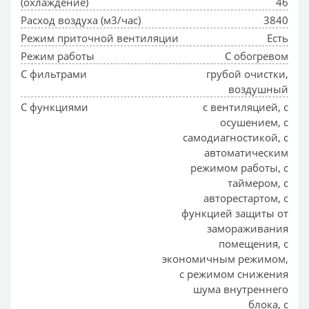
(охлаждение)
46
Расход воздуха (м3/час)
3840
Режим приточной вентиляции
Есть
Режим работы
С обогревом
С фильтрами
грубой очистки,
воздушный
С функциями
с вентиляцией, с
осушением, с
самодиагностикой, с
автоматическим
режимом работы, с
таймером, с
авторестартом, с
функцией защиты от
замораживания
помещения, с
экономичным режимом,
с режимом снижения
шума внутреннего
блока, с