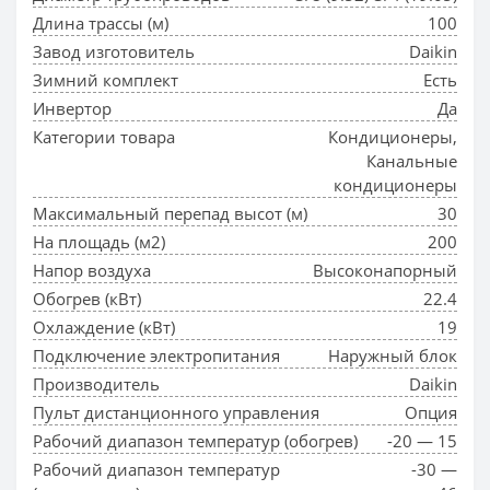
Длина трассы (м)
100
Завод изготовитель
Daikin
Зимний комплект
Есть
Инвертор
Да
Категории товара
Кондиционеры,
Канальные
кондиционеры
Максимальный перепад высот (м)
30
На площадь (м2)
200
Напор воздуха
Высоконапорный
Обогрев (кВт)
22.4
Охлаждение (кВт)
19
Подключение электропитания
Наружный блок
Производитель
Daikin
Пульт дистанционного управления
Опция
Рабочий диапазон температур (обогрев)
-20 — 15
Рабочий диапазон температур
-30 —