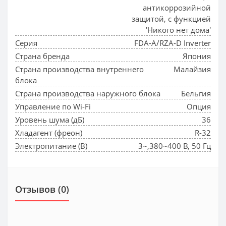
антикоррозийной
защитой, с функцией
'Никого нет дома'
Серия
FDA-A/RZA-D Inverter
Страна бренда
Япония
Страна производства внутреннего
Малайзия
блока
Страна производства наружного блока
Бельгия
Управление по Wi-Fi
Опция
Уровень шума (дБ)
36
Хладагент (фреон)
R-32
Электропитание (В)
3~,380~400 В, 50 Гц
Отзывов (0)