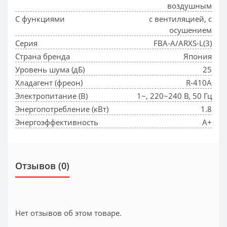
воздушным
С функциями
с вентиляцией, с
осушением
Серия
FBA-A/ARXS-L(3)
Страна бренда
Япония
Уровень шума (дБ)
25
Хладагент (фреон)
R-410A
Электропитание (В)
1~, 220~240 В, 50 Гц
Энергопотребление (кВт)
1.8
Энергоэффективность
A+
Отзывов (0)
Нет отзывов об этом товаре.