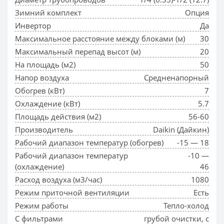
Зимний комплект
Опция
Инвертор
Да
Максимальное расстояние между блоками (м)
30
Максимальный перепад высот (м)
20
На площадь (м2)
50
Напор воздуха
Средненапорный
Обогрев (кВт)
7
Охлаждение (кВт)
5.7
Площадь действия (м2)
56-60
Производитель
Daikin (Дайкин)
Рабочий диапазон температур (обогрев)
-15 — 18
Рабочий диапазон температур
-10 —
(охлаждение)
46
Расход воздуха (м3/час)
1080
Режим приточной вентиляции
Есть
Режим работы
Тепло-холод
С фильтрами
грубой очистки, с