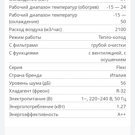
Рабочий диапазон температур (обогрев)
-15 — 24
Рабочий диапазон температур
-15 —
(охлаждение)
50
Расход воздуха (м3/час)
2100
Режим работы
Тепло-холод
С фильтрами
грубой очистки
С функциями
с вентиляцией, с
осушением
Серия
Flexi
Страна бренда
Италия
Уровень шума (дБ)
56
Хладагент (фреон)
R-32
Электропитание (В)
1~, 220~240 В, 50 Гц
Энергопотребление (кВт)
1.27
Энергоэффективность
A++