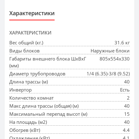
Характеристики
ХАРАКТЕРИСТИКИ
Вес общий (кг.)
31.6 кг
Виды блоков
Наружные блоки
Габариты внешнего блока ШхВхГ
805x554x330
(мм)
Диаметр трубопроводов
1/4 (6.35)-3/8 (9.52)
Длина трассы (м)
40
Инвертор
Есть
Количество комнат
2
Макс длина трассы (общая) (м)
40
Максимальный перепад высот (м)
15
На площадь (м2)
40
Обогрев (кВт)
4.4
Охлаждение (кВт)
4.1