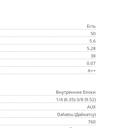
Есть
50
5.6
5.28
38
0.07
A++
Внутренние блоки
1/4 (6.35)-3/8 (9.52)
AUX
Dahatsu (Дайхатсу)
760