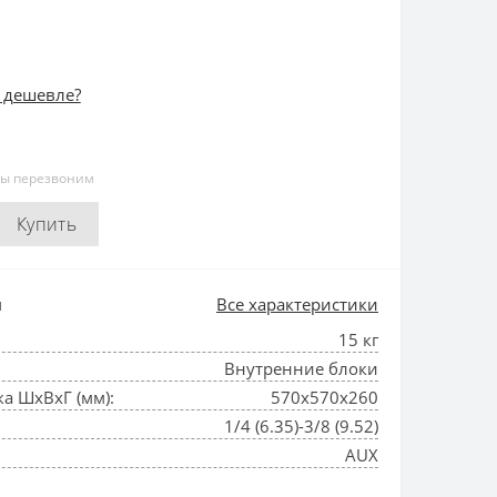
 дешевле?
мы перезвоним
Купить
и
Все характеристики
15 кг
Внутренние блоки
а ШхВхГ (мм):
570x570x260
1/4 (6.35)-3/8 (9.52)
AUX