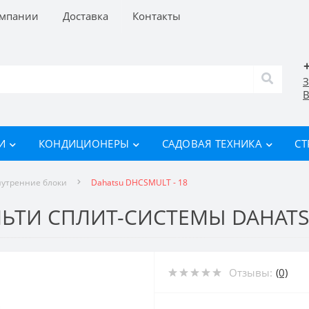
омпании
Доставка
Контакты
З
В
И
КОНДИЦИОНЕРЫ
САДОВАЯ ТЕХНИКА
СТ
утренние блоки
Dahatsu DHCSMULT - 18
ЬТИ СПЛИТ-СИСТЕМЫ DAHATSU
Отзывы:
(0)