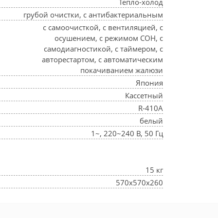
Тепло-холод
грубой очистки, с антибактериальным
с самоочисткой, с вентиляцией, с
осушением, с режимом СОН, с
самодиагностикой, с таймером, с
авторестартом, с автоматическим
покачиванием жалюзи
Япония
Кассетный
R-410A
белый
1~, 220~240 В, 50 Гц
15 кг
570x570x260