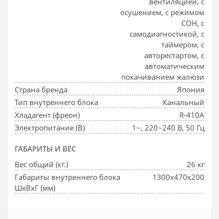
вентиляцией, с
осушением, с режимом
СОН, с
самодиагностикой, с
таймером, с
авторестартом, с
автоматическим
покачиванием жалюзи
Страна бренда
Япония
Тип внутреннего блока
Канальный
Хладагент (фреон)
R-410A
Электропитание (В)
1~, 220~240 В, 50 Гц
ГАБАРИТЫ И ВЕС
Вес общий (кг.)
26 кг
Габариты внутреннего блока
1300x470x200
ШхВхГ (мм)