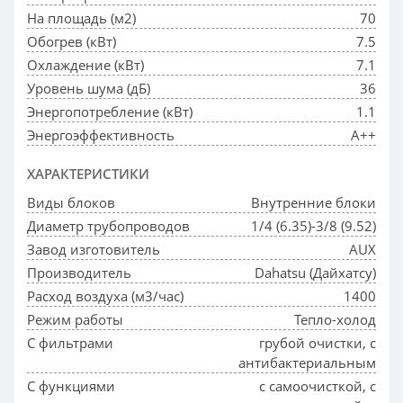
На площадь (м2)
70
Обогрев (кВт)
7.5
Охлаждение (кВт)
7.1
Уровень шума (дБ)
36
Энергопотребление (кВт)
1.1
Энергоэффективность
A++
ХАРАКТЕРИСТИКИ
Виды блоков
Внутренние блоки
Диаметр трубопроводов
1/4 (6.35)-3/8 (9.52)
Завод изготовитель
AUX
Производитель
Dahatsu (Дайхатсу)
Расход воздуха (м3/час)
1400
Режим работы
Тепло-холод
С фильтрами
грубой очистки, с
антибактериальным
С функциями
с самоочисткой, с