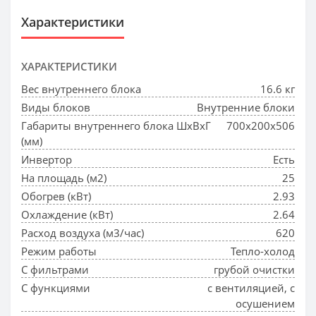
Характеристики
ХАРАКТЕРИСТИКИ
Вес внутреннего блока
16.6 кг
Виды блоков
Внутренние блоки
Габариты внутреннего блока ШхВхГ
700x200x506
(мм)
Инвертор
Есть
На площадь (м2)
25
Обогрев (кВт)
2.93
Охлаждение (кВт)
2.64
Расход воздуха (м3/час)
620
Режим работы
Тепло-холод
С фильтрами
грубой очистки
С функциями
с вентиляцией, с
осушением