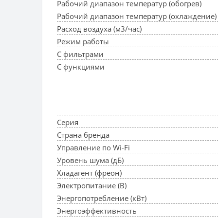
Рабочий диапазон температур (обогрев)
Рабочий диапазон температур (охлаждение)
Расход воздуха (м3/час)
Режим работы
С фильтрами
С функциями
Серия
Страна бренда
Управление по Wi-Fi
Уровень шума (дБ)
Хладагент (фреон)
Электропитание (В)
Энергопотребление (кВт)
Энергоэффективность