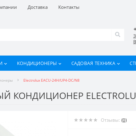
омпании
Доставка
Контакты
З
В
И
КОНДИЦИОНЕРЫ
САДОВАЯ ТЕХНИКА
СТ
ионеры
Electrolux EACU-24H/UP4-DC/N8
 КОНДИЦИОНЕР ELECTROLUX 
Отзывы:
(0)