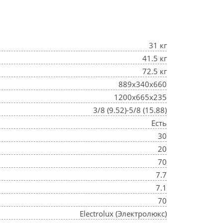
31 кг
41.5 кг
72.5 кг
889x340x660
1200x665x235
3/8 (9.52)-5/8 (15.88)
Есть
30
20
70
7.7
7.1
70
Electrolux (Электролюкс)