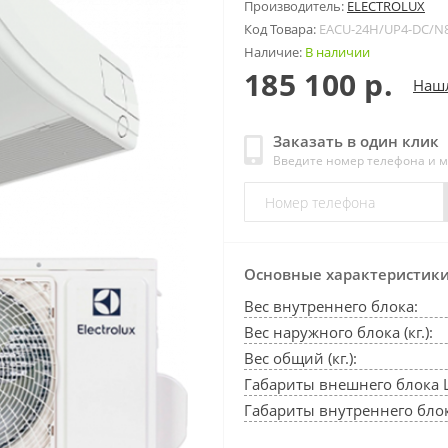
Производитель:
ELECTROLUX
Код Товара:
EACU-24H/UP4-DC/N
Наличие:
В наличии
185 100 р.
Наш
Заказать в один клик
Введите номер телефона и 
Основные характеристик
Вес внутреннего блока:
Вес наружного блока (кг.):
Вес общий (кг.):
Габариты внешнего блока 
Габариты внутреннего блок