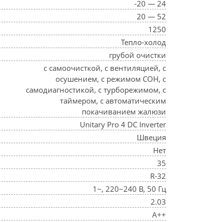
-20 — 24
20 — 52
1250
Тепло-холод
грубой очистки
с самоочисткой, с вентиляцией, с
осушением, с режимом СОН, с
самодиагностикой, с турборежимом, с
таймером, с автоматическим
покачиванием жалюзи
Unitary Pro 4 DC Inverter
Швеция
Нет
35
R-32
1~, 220~240 В, 50 Гц
2.03
A++