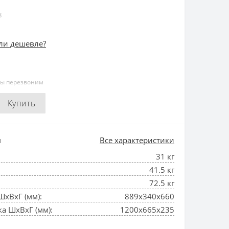
8
ли дешевле?
мы перезвоним
Купить
и
Все характеристики
31 кг
41.5 кг
72.5 кг
ШхВхГ (мм):
889x340x660
а ШхВхГ (мм):
1200x665x235