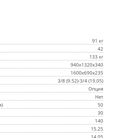
91 кг
42
133 кг
940х1320х340
1600х690х235
3/8 (9.52)-3/4 (19.05)
Опция
Нет
м)
50
30
140
15.25
14.05