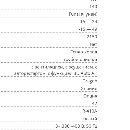
140
Funai (Фунай)
-15 — 24
-15 — 49
2150
Нет
Тепло-холод
грубой очистки
с вентиляцией, с осушением, с
авторестартом, с функцией 3D Auto Air
Dragon
Япония
Опция
42
R-410A
белый
3~,380~400 В, 50 Гц