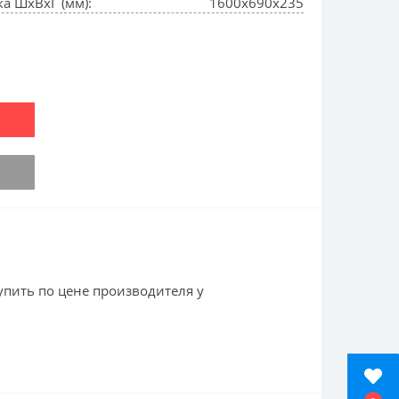
а ШхВхГ (мм):
1600х690х235
пить по цене производителя у