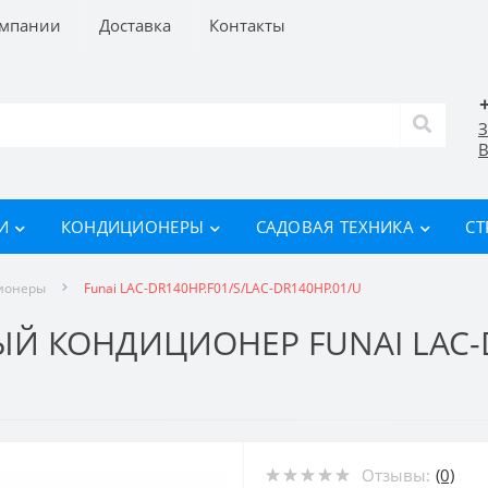
омпании
Доставка
Контакты
З
В
И
КОНДИЦИОНЕРЫ
САДОВАЯ ТЕХНИКА
СТ
ионеры
Funai LAC-DR140HP.F01/S/LAC-DR140HP.01/U
 КОНДИЦИОНЕР FUNAI LAC-DR
Отзывы:
(0)