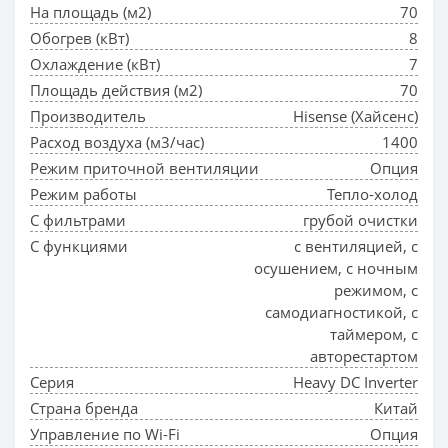
На площадь (м2)
70
Обогрев (кВт)
8
Охлаждение (кВт)
7
Площадь действия (м2)
70
Производитель
Hisense (Хайсенс)
Расход воздуха (м3/час)
1400
Режим приточной вентиляции
Опция
Режим работы
Тепло-холод
С фильтрами
грубой очистки
С функциями
с вентиляцией, с
осушением, с ночным
режимом, с
самодиагностикой, с
таймером, с
авторестартом
Серия
Heavy DC Inverter
Страна бренда
Китай
Управление по Wi-Fi
Опция