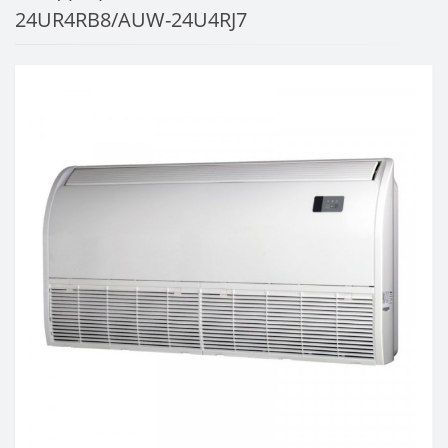
24UR4RB8/AUW-24U4RJ7