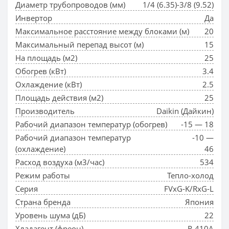
Диаметр трубопроводов (мм)
1/4 (6.35)-3/8 (9.52)
Инвертор
Да
Максимальное расстояние между блоками (м)
20
Максимальный перепад высот (м)
15
На площадь (м2)
25
Обогрев (кВт)
3.4
Охлаждение (кВт)
2.5
Площадь действия (м2)
25
Производитель
Daikin (Дайкин)
Рабочий диапазон температур (обогрев)
-15 — 18
Рабочий диапазон температур
-10 —
(охлаждение)
46
Расход воздуха (м3/час)
534
Режим работы
Тепло-холод
Серия
FVxG-K/RxG-L
Страна бренда
Япония
Уровень шума (дБ)
22
Хладагент (фреон)
R-410A