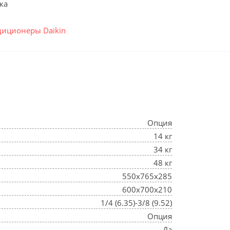
ка
диционеры Daikin
Опция
14 кг
34 кг
48 кг
550x765x285
600x700x210
1/4 (6.35)-3/8 (9.52)
Опция
Да