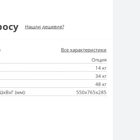
росу
Нашли дешевле?
и
Все характеристики
Опция
14 кг
34 кг
48 кг
ШхВхГ (мм):
550x765x285