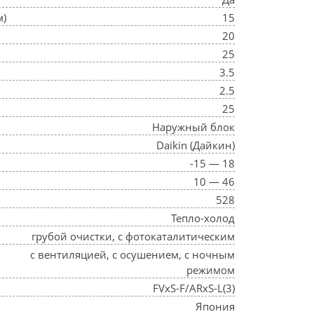
м)
15
20
25
3.5
2.5
25
Наружный блок
Daikin (Дайкин)
-15 — 18
10 — 46
528
Тепло-холод
грубой очистки, с фотокаталитическим
с вентиляцией, с осушением, с ночным
режимом
FVxS-F/ARxS-L(3)
Япония