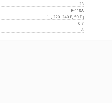
23
R-410A
1~, 220~240 В, 50 Гц
0.7
A