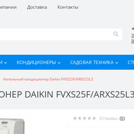
омпании
Доставка
Контакты
З
В
И
КОНДИЦИОНЕРЫ
САДОВАЯ ТЕХНИКА
СТ
Напольный кондиционер Daikin FVXS25F/ARXS25L3
Р DAIKIN FVXS25F/ARXS25L
Отзывы:
(0)