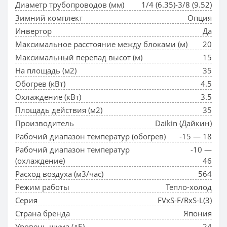
Диаметр трубопроводов (мм)
1/4 (6.35)-3/8 (9.52)
Зимний комплект
Опция
Инвертор
Да
Максимальное расстояние между блоками (м)
20
Максимальный перепад высот (м)
15
На площадь (м2)
35
Обогрев (кВт)
4.5
Охлаждение (кВт)
3.5
Площадь действия (м2)
35
Производитель
Daikin (Дайкин)
Рабочий диапазон температур (обогрев)
-15 — 18
Рабочий диапазон температур
-10 —
(охлаждение)
46
Расход воздуха (м3/час)
564
Режим работы
Тепло-холод
Серия
FVxS-F/RxS-L(3)
Страна бренда
Япония
Уровень шума (дБ)
24