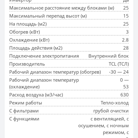
Максимальное расстояние между блоками (м)
25
Максимальный перепад высот (м)
15
На площадь (м2)
25
Обогрев (кВт)
3
Охлаждение (кВт)
2.8
Площадь действия (м2)
28
Подключение электропитания
Внутренний блок
Производитель
TCL (ТСЛ)
Рабочий диапазон температур (обогрев)
-30 — 24
Рабочий диапазон температур
0 —
(охлаждение)
53
Расход воздуха (м3/час)
630
Режим работы
Тепло-холод
С фильтрами
грубой очистки
С функциями
с вентиляцией, с
осушением, с ночным
режимом, с