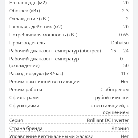
На площадь (м2)
20
Обогрев (кВт)
2.3
Охлаждение (кВт)
2
Площадь действия (м2)
20
Потребляемая мощность (кВт)
0.65
Производитель
Dahatsu
Рабочий диапазон температур (обогрев)
-15 — 24
Рабочий диапазон температур
0 —
(охлаждение)
50
Расход воздуха (м3/час)
417
Режим приточной вентиляции
Нет
Режим работы
С обогревом
С фильтрами
грубой очистки
С функциями
с вентиляцией, с
осушением
Серия
Brilliant DC Inverter
Страна бренда
Япония
Управление вертикальными жалюзи
Нет