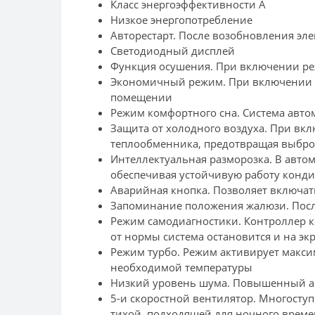
Класс энергоэффективности А
Низкое энергопотребление
Авторестарт. После возобновления эл
Светодиодный дисплей
Функция осушения. При включении ре
Экономичный режим. При включении р
помещении
Режим комфортного сна. Система авто
Защита от холодного воздуха. При вкл
теплообменника, предотвращая выбро
Интеллектуальная разморозка. В авто
обеспечивая устойчивую работу конд
Аварийная кнопка. Позволяет включат
Запоминание положения жалюзи. Посл
Режим самодиагностики. Контроллер 
от нормы система остановится и на эк
Режим турбо. Режим активирует макс
необходимой температуры
Низкий уровень шума. Повышенный аку
5-и скоростной вентилятор. Многоступ
тихой, подходящей для ночного времен