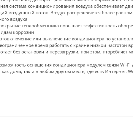
ая система кондиционирования воздуха обеспечивает движ
ющий воздушный поток. Воздух распределяется более равно
ного воздуха
 покрытие теплообменника повышает эффективность обогрев
видам коррозии
 автовключение или выключение кондиционера по установле
еограниченное время работать с крайне низкой частотой 
отает без остановки и перезагрузки, при этом, пторебляет 
т возможность оснащения кондиционера модулем связи Wi-Fi
как дома, так и в любом другом месте, где есть Интернет. W