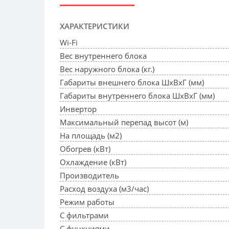
ХАРАКТЕРИСТИКИ
Wi-Fi
Вес внутреннего блока
Вес наружного блока (кг.)
Габариты внешнего блока ШхВхГ (мм)
Габариты внутреннего блока ШхВхГ (мм)
Инвертор
Максимальный перепад высот (м)
На площадь (м2)
Обогрев (кВт)
Охлаждение (кВт)
Производитель
Расход воздуха (м3/час)
Режим работы
С фильтрами
С функциями