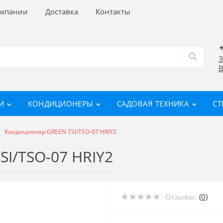
омпании
Доставка
Контакты
З
В
И
КОНДИЦИОНЕРЫ
САДОВАЯ ТЕХНИКА
СТ
Кондиционер GREEN TSI/TSO-07 HRIY2
I/TSO-07 HRIY2
Отзывы:
(0)