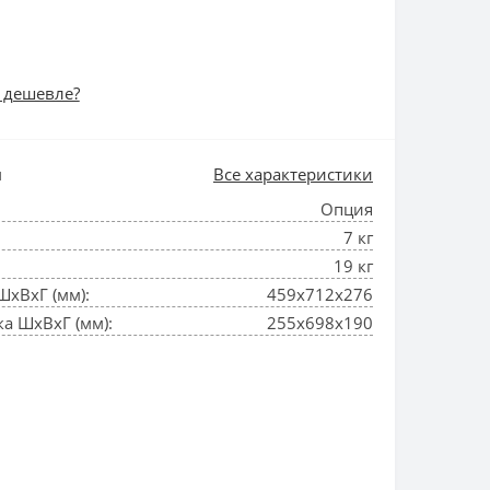
 дешевле?
и
Все характеристики
Опция
7 кг
19 кг
ШхВхГ (мм):
459x712x276
а ШхВхГ (мм):
255x698x190