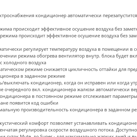
ектроснабжения кондиционер автоматически перезапуститс
жима происходит эффективное осушение воздуха без заме
ежима происходит эффективное осушение воздуха без зам
матически регулирует температуру воздуха в помещении в 
ючении режима обогрева вентилятор внутр. блока будет вк
с холодного воздуха
матическом режиме снижается цикличность оттайки для пр
иционера в заданном режиме
ь/выключать кондиционер, когда он исправен или когда ут
е очередного вкл. кондиционера жалюзи автоматически ве
кондиционера в постоянном режиме отслеживает параметры
ране появится код ошибки
имальную производительность кондиционера в заданном ре
стический комфорт позволяет устанавливать кондиционеры
енчатая регулировка скорости воздушного потока. Доступно 
и суток Mute, до Super - для максимально жарких дней и в