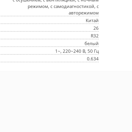
режимом, с самодиагностикой, с
авторежимом
Китай
26
R32
белый
1~, 220~240 В, 50 Гц
0.634