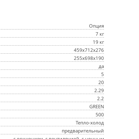
Опция
7 кг
19 кг
459x712x276
255x698x190
да
5
20
2.29
2.2
GREEN
500
Тепло-холод
предварительный
с осушением, с вентиляцией, с ночным