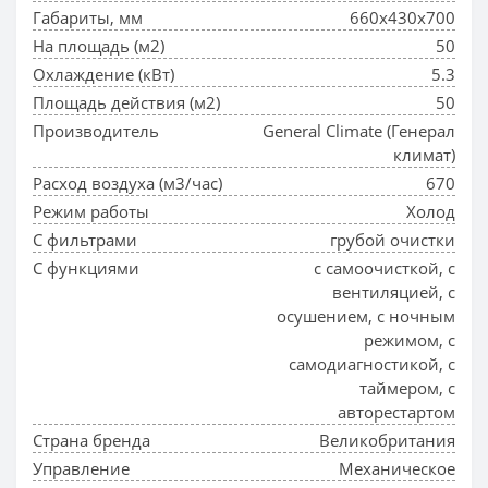
Габариты, мм
660x430x700
На площадь (м2)
50
Охлаждение (кВт)
5.3
Площадь действия (м2)
50
Производитель
General Climate (Генерал
климат)
Расход воздуха (м3/час)
670
Режим работы
Холод
С фильтрами
грубой очистки
С функциями
с самоочисткой, с
вентиляцией, с
осушением, с ночным
режимом, с
самодиагностикой, с
таймером, с
авторестартом
Страна бренда
Великобритания
Управление
Механическое