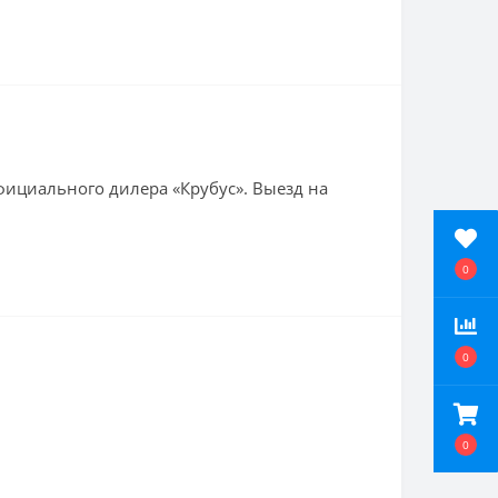
ициального дилера «Крубус». Выезд на
0
0
0