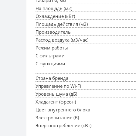
Габариты, мм
На площадь (м2)
Охлаждение (кВт)
Площадь действия (м2)
Производитель
Расход воздуха (м3/час)
Режим работы
С фильтрами
С функциями
Страна бренда
Управление по Wi-Fi
Уровень шума (дБ)
Хладагент (фреон)
Цвет внутреннего блока
Электропитание (В)
Энергопотребление (кВт)