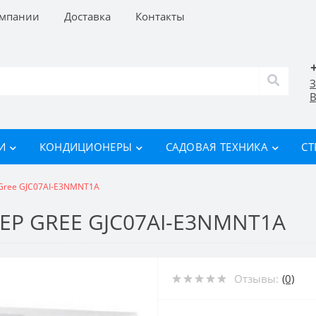
омпании
Доставка
Контакты
З
В
И
КОНДИЦИОНЕРЫ
САДОВАЯ ТЕХНИКА
СТ
Gree GJC07AI-E3NMNT1A
 GREE GJC07AI-E3NMNT1A
Отзывы:
(0)