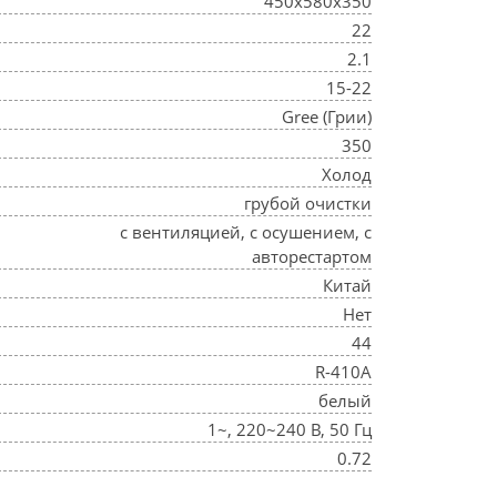
450х580х350
22
2.1
15-22
Gree (Грии)
350
Холод
грубой очистки
с вентиляцией, с осушением, с
авторестартом
Китай
Нет
44
R-410A
белый
1~, 220~240 В, 50 Гц
0.72