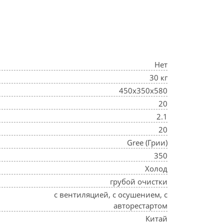
Нет
30 кг
450x350x580
20
2.1
20
Gree (Грии)
350
Холод
грубой очистки
с вентиляцией, с осушением, с
авторестартом
Китай