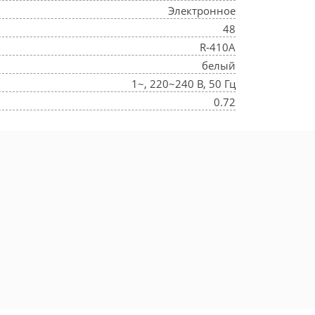
Электронное
48
R-410A
белый
1~, 220~240 В, 50 Гц
0.72