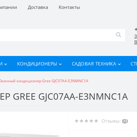
омпании
Доставка
Контакты
З
В
И
КОНДИЦИОНЕРЫ
САДОВАЯ ТЕХНИКА
СТ
Оконный кондиционер Gree GJC07AA-E3NMNC1A
 GREE GJC07AA-E3NMNC1A
Отзывы:
(0)