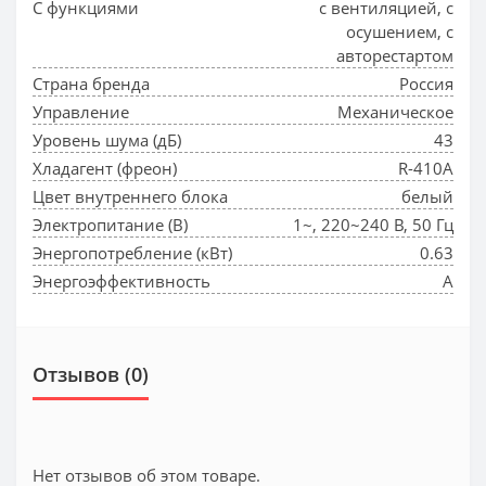
С функциями
с вентиляцией, с
осушением, с
авторестартом
Страна бренда
Россия
Управление
Механическое
Уровень шума (дБ)
43
Хладагент (фреон)
R-410A
Цвет внутреннего блока
белый
Электропитание (В)
1~, 220~240 В, 50 Гц
Энергопотребление (кВт)
0.63
Энергоэффективность
A
Отзывов (0)
Нет отзывов об этом товаре.