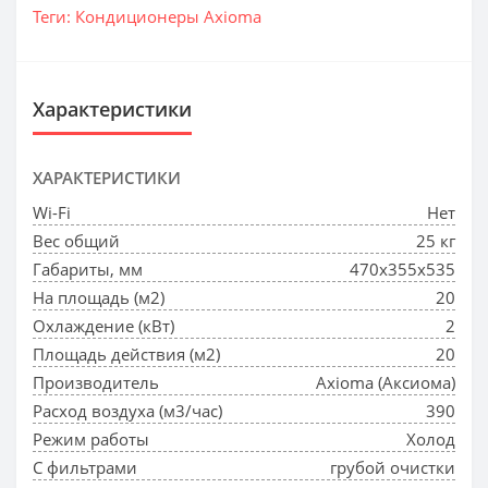
Теги:
Кондиционеры Axioma
Характеристики
ХАРАКТЕРИСТИКИ
Wi-Fi
Нет
Вес общий
25 кг
Габариты, мм
470x355x535
На площадь (м2)
20
Охлаждение (кВт)
2
Площадь действия (м2)
20
Производитель
Axioma (Аксиома)
Расход воздуха (м3/час)
390
Режим работы
Холод
С фильтрами
грубой очистки