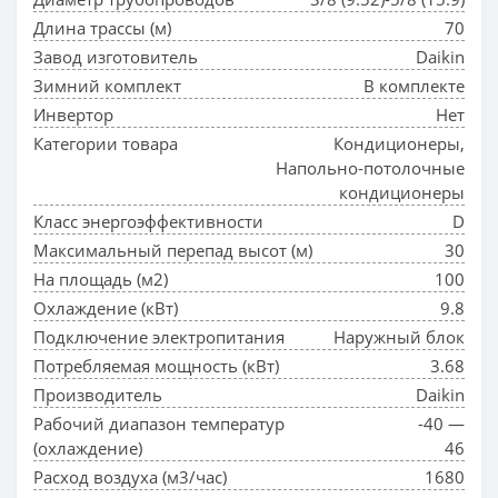
Длина трассы (м)
70
Завод изготовитель
Daikin
Зимний комплект
В комплекте
Инвертор
Нет
Категории товара
Кондиционеры,
Напольно-потолочные
кондиционеры
Класс энергоэффективности
D
Максимальный перепад высот (м)
30
На площадь (м2)
100
Охлаждение (кВт)
9.8
Подключение электропитания
Наружный блок
Потребляемая мощность (кВт)
3.68
Производитель
Daikin
Рабочий диапазон температур
-40 —
(охлаждение)
46
Расход воздуха (м3/час)
1680