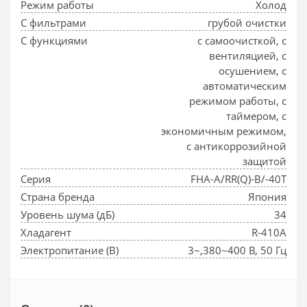
Режим работы
Холод
С фильтрами
грубой очистки
С функциями
с самоочисткой, с
вентиляцией, с
осушением, с
автоматическим
режимом работы, с
таймером, с
экономичным режимом,
с антикоррозийной
защитой
Серия
FHA-A/RR(Q)-B/-40T
Страна бренда
Япония
Уровень шума (дБ)
34
Хладагент
R-410A
Электропитание (В)
3~,380~400 В, 50 Гц