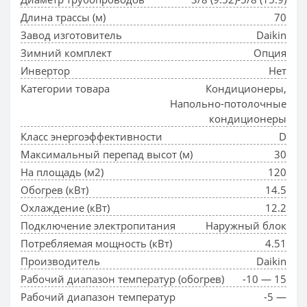
Длина трассы (м)
70
Завод изготовитель
Daikin
Зимний комплект
Опция
Инвертор
Нет
Категории товара
Кондиционеры,
Напольно-потолочные
кондиционеры
Класс энергоэффективности
D
Максимальный перепад высот (м)
30
На площадь (м2)
120
Обогрев (кВт)
14.5
Охлаждение (кВт)
12.2
Подключение электропитания
Наружный блок
Потребляемая мощность (кВт)
4.51
Производитель
Daikin
Рабочий диапазон температур (обогрев)
-10 — 15
Рабочий диапазон температур
-5 —