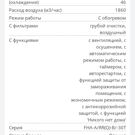
(охлаждение)
46
Расход воздуха (м3/час)
1860
Режим работы
С обогревом
С фильтрами
грубой очистки,
воздушный
С функциями
с вентиляцией, с
осушением, с
автоматическим
режимом работы, с
таймером, с
авторестартом, с
функцией защиты от
замораживания
помещения, с
экономичным режимом,
с антикоррозийной
защитой, с функцией
'Никого нет дома'
Серия
FHA-A/RR(Q)-B/-30T