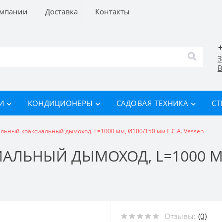
омпании
Доставка
Контакты
З
В
И
КОНДИЦИОНЕРЫ
САДОВАЯ ТЕХНИКА
СТ
льный коаксиальный дымоход, L=1000 мм, Ø100/150 мм E.C.A. Vessen
ЛЬНЫЙ ДЫМОХОД, L=1000 ММ,
Отзывы:
(0)