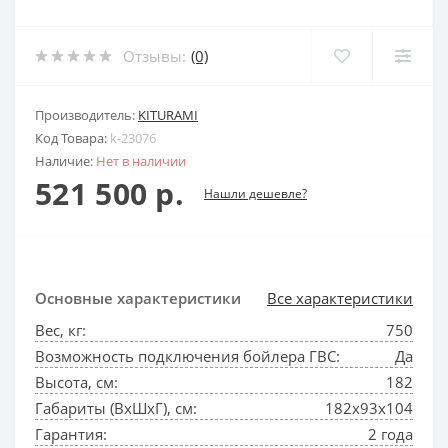
Отзывы:
(0)
Производитель:
KITURAMI
Код Товара:
k-23076
Наличие:
Нет в наличии
521 500 р.
Нашли дешевле?
Основные характеристики
Все характеристики
Вес, кг:
750
Возможность подключения бойлера ГВС:
Да
Высота, см:
182
Габариты (ВхШхГ), см:
182x93x104
Гарантия:
2 года