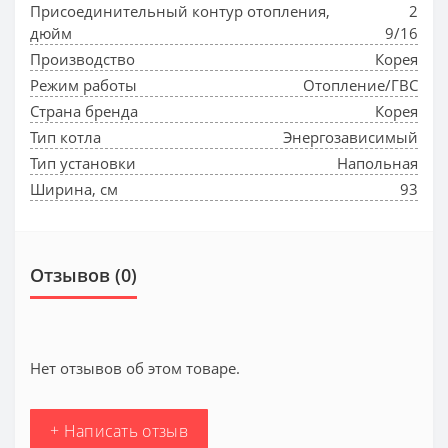
Присоединительный контур отопления,
2
дюйм
9/16
Производство
Корея
Режим работы
Отопление/ГВС
Страна бренда
Корея
Тип котла
Энергозависимый
Тип установки
Напольная
Ширина, см
93
Отзывов (0)
Нет отзывов об этом товаре.
+ Написать отзыв