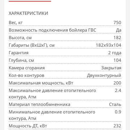
ХАРАКТЕРИСТИКИ
Вес, кг
750
Возможность подключения бойлера ГВС
Да
Высота, см
182
Габариты (ВхШхГ), см
182x93x104
Гарантия
2 года
Глубина, см
104
Камера сгорания
Закрытая
Кол-во контуров
Двухконтурный
Максимальная мощность, кВт
200
Максимальное давление отопительного
2.4
контура, Атм
Материал теплообмненника
Сталь
Минимальное давление отопительного
0.9
контура, Атм
Мощность ДТ, кВт
232