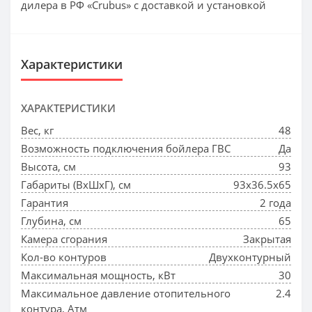
дилера в РФ «Crubus» с доставкой и установкой
Характеристики
ХАРАКТЕРИСТИКИ
Вес, кг
48
Возможность подключения бойлера ГВС
Да
Высота, см
93
Габариты (ВхШхГ), см
93x36.5x65
Гарантия
2 года
Глубина, см
65
Камера сгорания
Закрытая
Кол-во контуров
Двухконтурный
Максимальная мощность, кВт
30
Максимальное давление отопительного
2.4
контура, Атм