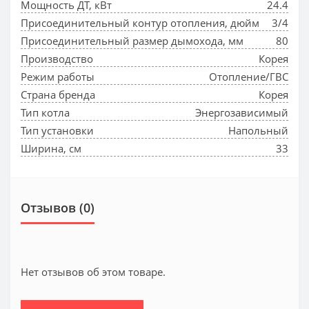
Мощность ДТ, кВт
24.4
Присоединительный контур отопления, дюйм
3/4
Присоединительный размер дымохода, мм
80
Производство
Корея
Режим работы
Отопление/ГВС
Страна бренда
Корея
Тип котла
Энергозависимый
Тип установки
Напольный
Ширина, см
33
Отзывов (0)
Нет отзывов об этом товаре.