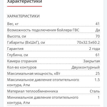
Характеристики
ХАРАКТЕРИСТИКИ
Вес, кг
41
Возможность подключения бойлера ГВС
Да
Высота, см
70
Габариты (ВхШхГ), см
70x32.5x60.2
Гарантия
2 года
Глубина, см
61
Камера сгорания
Закрытая
Кол-во контуров
Двухконтурный
Максимальная мощность, кВт
25
Максимальное давление отопительного
1.5
контура, Атм
Материал теплообмненника
Сталь
Минимальное давление отопительного
1
контура, Атм