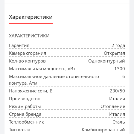
Характеристики
ХАРАКТЕРИСТИКИ
Гарантия
2 года
Камера сгорания
Открытая
Кол-во контуров
Одноконтурный
Максимальная мощность, кВт
1300
Максимальное давление отопительного
6
контура, Атм
Напряжение сети, В
230/50
Производство
Италия
Режим работы
Отопление
Страна бренда
Италия
Теплообменник
Сталь
Тип котла
Комбинированный