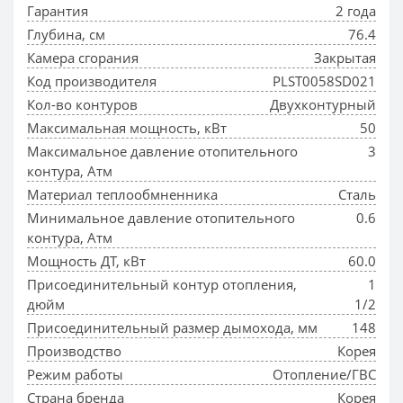
Гарантия
2 года
Глубина, см
76.4
Камера сгорания
Закрытая
Код производителя
PLST0058SD021
Кол-во контуров
Двухконтурный
Максимальная мощность, кВт
50
Максимальное давление отопительного
3
контура, Атм
Материал теплообмненника
Сталь
Минимальное давление отопительного
0.6
контура, Атм
Мощность ДТ, кВт
60.0
Присоединительный контур отопления,
1
дюйм
1/2
Присоединительный размер дымохода, мм
148
Производство
Корея
Режим работы
Отопление/ГВС
Страна бренда
Корея