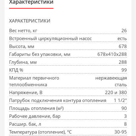
Характеристики
ХАРАКТЕРИСТИКИ
Вес нетто, кг
26
Встроенный циркуляционный насос
есть
Высота, мм
678
Габариты без упаковки, мм
678x410x288
Глубина, мм
288
КПД %
99
Материал первичного
нержавеющая
теплообменника
сталь
Напряжение, В
220 и 380
Патрубок подключения контура отопления
1 1/2"
Площадь отопления (м²)
90
Рабочее давление, бар
3
Расшир. бак, л
8
Температура (отопление), °С
30-95