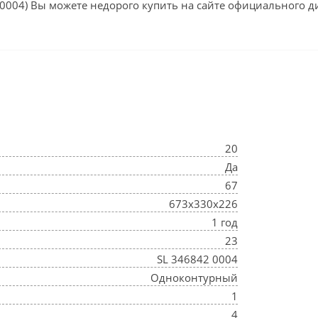
20004) Вы можете недорого купить на сайте официального ди
20
Да
67
673х330х226
1 год
23
SL 346842 0004
Одноконтурный
1
4