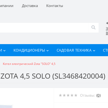
омпании
Доставка
Контакты
З
В
И
КОНДИЦИОНЕРЫ
САДОВАЯ ТЕХНИКА
СТ
Котел электрический Zota "SOLO" 4,5
OTA 4,5 SOLO (SL3468420004)
Отзывы:
(0)