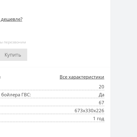
 дешевле?
мы перезвоним
Купить
и
Все характеристики
20
бойлера ГВС:
Да
67
673х330х226
1 год