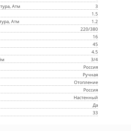
тура, Атм
3
1.5
ура, Атм
1.2
220/380
16
45
4.5
йм
3/4
Россия
Ручная
Отопление
Россия
Настенный
Да
33