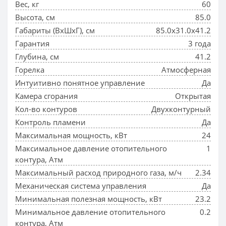
Вес, кг
60
Высота, см
85.0
Габариты (ВхШхГ), см
85.0x31.0x41.2
Гарантия
3 года
Глубина, см
41.2
Горелка
Атмосферная
Интуитивно понятное управление
Да
Камера сгорания
Открытая
Кол-во контуров
Двухконтурный
Контроль пламени
Да
Максимальная мощность, кВт
24
Максимальное давление отопительного
1
контура, Атм
Максимальный расход природного газа, м/ч
2.34
Механическая система управления
Да
Минимальная полезная мощность, кВт
23.2
Минимальное давление отопительного
0.2
контура, Атм