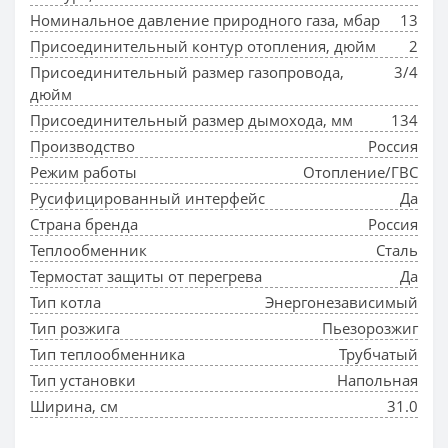
Номинальное давление природного газа, мбар
13
Присоединительный контур отопления, дюйм
2
Присоединительный размер газопровода,
3/4
дюйм
Присоединительный размер дымохода, мм
134
Производство
Россия
Режим работы
Отопление/ГВС
Русифицированный интерфейс
Да
Страна бренда
Россия
Теплообменник
Сталь
Термостат защиты от перегрева
Да
Тип котла
Энергонезависимый
Тип розжига
Пьезорозжиг
Тип теплообменника
Трубчатый
Тип установки
Напольная
Ширина, см
31.0