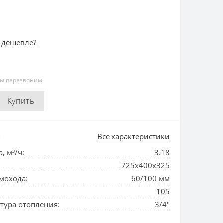
 дешевле?
мы перезвоним
Купить
и
Все характеристики
, м³/ч:
3.18
725x400x325
мохода:
60/100 мм
105
тура отопления:
3/4"