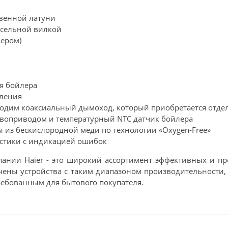
твенной латуни
псельной вилкой
лером)
я бойлера
пления
одим коаксиальный дымоход, который приобретается отде
рвоприводом и температурный NTC датчик бойлера
из бескислородной меди по технологии «Oxygen-Free»
остики с индикацией ошибок
пании Haier - это широкий ассортимент эффективных и п
ючены устройства с таким диапазоном производительности,
требованным для бытового покупателя.