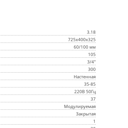
3.18
725x400x325
60/100 мм
105
3/4"
300
Настенная
35-85
220В 50Гц
37
Модулируемая
Закрытая
1