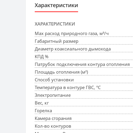
Характеристики
ХАРАКТЕРИСТИКИ
Max расход природного газа, м³/ч
Габаритный размер
Диаметр коаксиального дымохода
КПД %
Патрубок подключения контура отопления
Площадь отопления (м²)
Способ установки
Температура в контуре ГВС, °С
Электропитание
Вес, кг
Горелка
Камера сгорания
Кол-во контуров