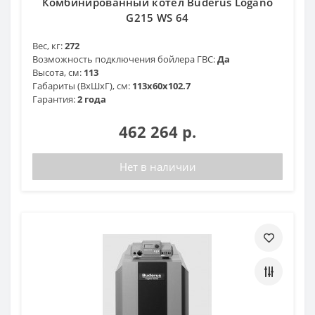
Комбинированный котел Buderus Logano
G215 WS 64
Вес, кг:
272
Возможность подключения бойлера ГВС:
Да
Высота, см:
113
Габариты (ВхШхГ), см:
113x60x102.7
Гарантия:
2 года
462 264 р.
Нет в наличии