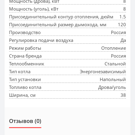
Мощность (дрова), кВт
8
Мощность (уголь), кВт
8
Присоединительный контур отопления, дюйм
1.5
Присоединительный размер дымохода, мм
120
Производство
Россия
Регулировка подачи воздуха
Да
Режим работы
Отопление
Страна бренда
Россия
Теплообменник
Стальной
Тип котла
Энергонезависимый
Тип установки
Напольный
Топливо котла
Дрова/уголь
Ширина, см
38
Отзывов (0)