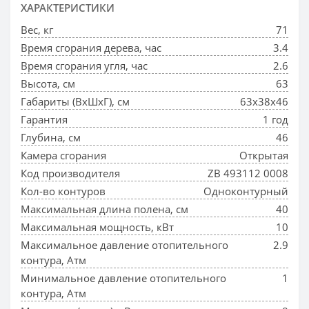
ХАРАКТЕРИСТИКИ
Вес, кг
71
Время сгорания дерева, час
3.4
Время сгорания угля, час
2.6
Высота, см
63
Габариты (ВхШхГ), см
63x38x46
Гарантия
1 год
Глубина, см
46
Камера сгорания
Открытая
Код производителя
ZB 493112 0008
Кол-во контуров
Одноконтурный
Максимальная длина полена, см
40
Максимальная мощность, кВт
10
Максимальное давление отопительного
2.9
контура, Атм
Минимальное давление отопительного
1
контура, Атм