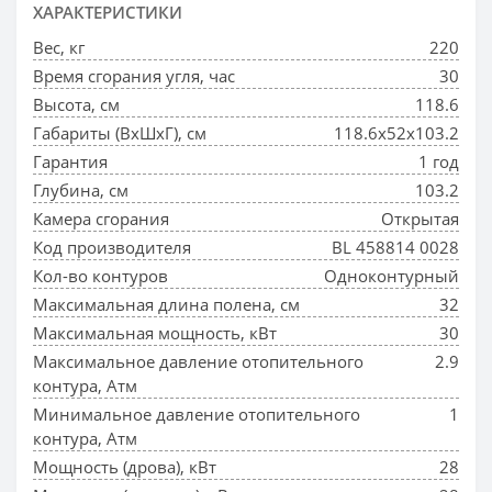
ХАРАКТЕРИСТИКИ
Вес, кг
220
Время сгорания угля, час
30
Высота, см
118.6
Габариты (ВхШхГ), см
118.6х52х103.2
Гарантия
1 год
Глубина, см
103.2
Камера сгорания
Открытая
Код производителя
BL 458814 0028
Кол-во контуров
Одноконтурный
Максимальная длина полена, см
32
Максимальная мощность, кВт
30
Максимальное давление отопительного
2.9
контура, Атм
Минимальное давление отопительного
1
контура, Атм
Мощность (дрова), кВт
28