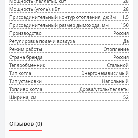
Мощность (пеллеты), кВт
28
Мощность (уголь), кВт
28
Присоединительный контур отопления, дюйм
1.5
Присоединительный размер дымохода, мм
150
Производство
Россия
Регулировка подачи воздуха
Да
Режим работы
Отопление
Страна бренда
Россия
Теплообменник
Стальной
Тип котла
Энергонезависимый
Тип установки
Напольный
Топливо котла
Дрова/уголь/пеллеты
Ширина, см
52
Отзывов (0)